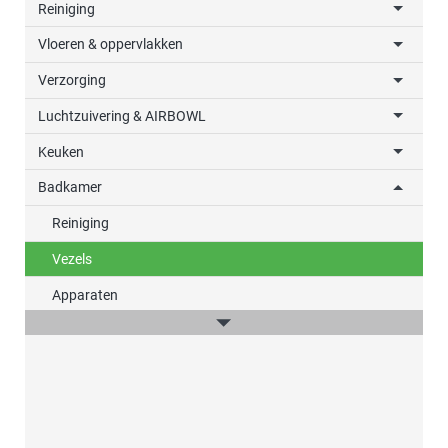
Reiniging
Vloeren & oppervlakken
Verzorging
Luchtzuivering & AIRBOWL
Keuken
Badkamer
Reiniging
Vezels
Apparaten
Waskracht
win-i
Outdoor
Auto