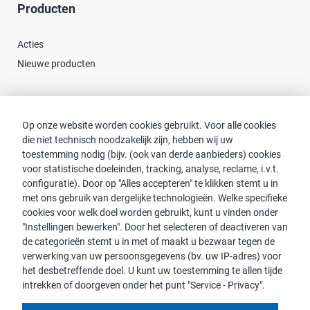
Producten
Acties
Nieuwe producten
Contact
Op onze website worden cookies gebruikt. Voor alle cookies
die niet technisch noodzakelijk zijn, hebben wij uw
Consulent zoeken
toestemming nodig (bijv. (ook van derde aanbieders) cookies
Contact met proWIN
voor statistische doeleinden, tracking, analyse, reclame, i.v.t.
Service-FAQ
configuratie). Door op "Alles accepteren" te klikken stemt u in
met ons gebruik van dergelijke technologieën. Welke specifieke
cookies voor welk doel worden gebruikt, kunt u vinden onder
"Instellingen bewerken". Door het selecteren of deactiveren van
de categorieën stemt u in met of maakt u bezwaar tegen de
Opmerking:
verwerking van uw persoonsgegevens (bv. uw IP-adres) voor
het desbetreffende doel. U kunt uw toestemming te allen tijde
Voor de leesbaarheid wordt de mannelijke vorm gebruikt. Dit
intrekken of doorgeven onder het punt "Service - Privacy".
impliceert echter geen discriminatie, maar dient in het kader van
de taalkundige vereenvoudiging als genderneutraal beschouwd