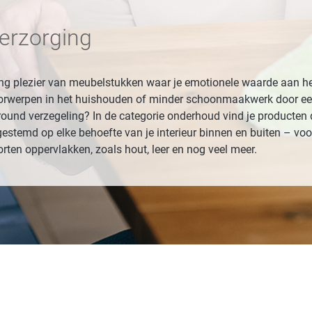
Badkamer
P
erzorging
Waskracht
C
win-i
S
ng plezier van meubelstukken waar je emotionele waarde aan hec
Outdoor
H
orwerpen in het huishouden of minder schoonmaakwerk door ee
round verzegeling? In de categorie onderhoud vind je producten d
Auto
G
gestemd op elke behoefte van je interieur binnen en buiten – voo
Huisdier
Y
orten oppervlakken, zoals hout, leer en nog veel meer.
E