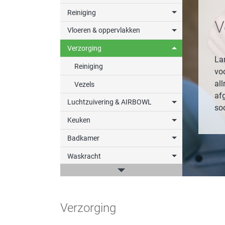
Reiniging
V
Vloeren & oppervlakken
Verzorging
La
Reiniging
vo
all
Vezels
af
Luchtzuivering & AIRBOWL
so
Keuken
Badkamer
Waskracht
win-i
Outdoor
Verzorging
Auto