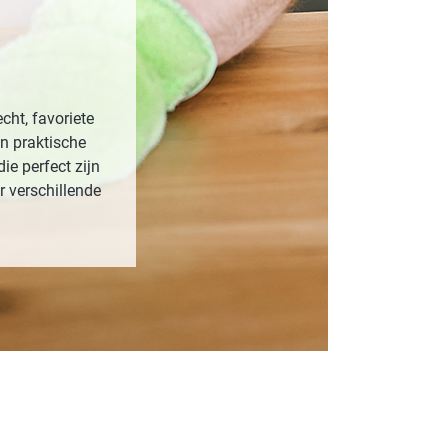
ROTECT & CARE
OMPACT
OMESHINE
ht, favoriete
AIR
n praktische
ie perfect zijn
euren
r verschillende
OURDAY
SSENTIALS