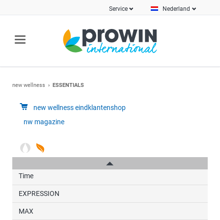
Service
Nederland
new wellness
ESSENTIALS
new wellness eindklantenshop
nw magazine
Nieuwe producten
ALOE VERA
GWNC
Time
EXPRESSION
MAX