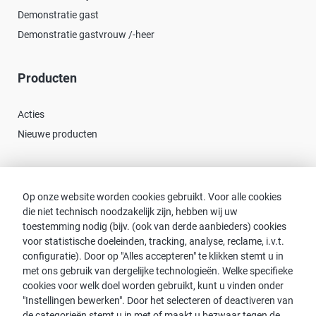
Demonstratie gast
Demonstratie gastvrouw /-heer
Producten
Acties
Nieuwe producten
Contact
Op onze website worden cookies gebruikt. Voor alle cookies
die niet technisch noodzakelijk zijn, hebben wij uw
Consulent zoeken
toestemming nodig (bijv. (ook van derde aanbieders) cookies
Contact met proWIN
voor statistische doeleinden, tracking, analyse, reclame, i.v.t.
Service-FAQ
configuratie). Door op "Alles accepteren" te klikken stemt u in
met ons gebruik van dergelijke technologieën. Welke specifieke
cookies voor welk doel worden gebruikt, kunt u vinden onder
"Instellingen bewerken". Door het selecteren of deactiveren van
de categorieën stemt u in met of maakt u bezwaar tegen de