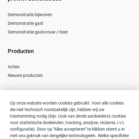
Demonstratie bijwonen
Demonstratie gast
Demonstratie gastvrouw /-heer
Producten
Acties
Nieuwe producten
Contact
Op onze website worden cookies gebruikt. Voor alle cookies
die niet technisch noodzakelijk zijn, hebben wij uw
Consulent zoeken
toestemming nodig (bijv. (ook van derde aanbieders) cookies
Contact met proWIN
voor statistische doeleinden, tracking, analyse, reclame, i.v.t.
Service-FAQ
configuratie). Door op "Alles accepteren" te klikken stemt u in
met ons gebruik van dergelijke technologieën. Welke specifieke