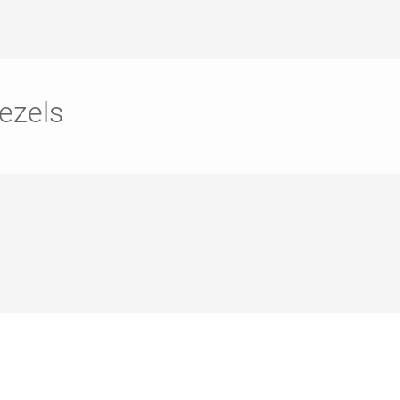
Badkamer
P
Waskracht
C
win-i
S
ezels
Outdoor
H
Auto
G
Huisdier
Y
E