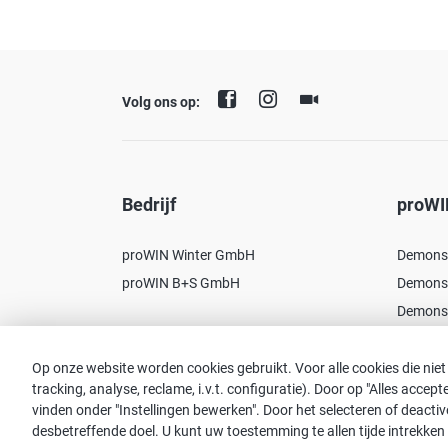
Volg ons op:
Bedrijf
proWI
proWIN Winter GmbH
Demonst
proWIN B+S GmbH
Demonst
Demonst
Op onze website worden cookies gebruikt. Voor alle cookies die niet
tracking, analyse, reclame, i.v.t. configuratie). Door op "Alles acce
vinden onder "Instellingen bewerken". Door het selecteren of deac
Opmerking:
desbetreffende doel. U kunt uw toestemming te allen tijde intrekken 