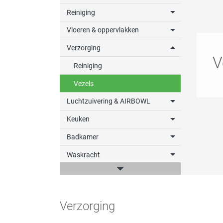
Reiniging
Vloeren & oppervlakken
Verzorging
V
Reiniging
Vezels
Luchtzuivering & AIRBOWL
Keuken
Badkamer
Waskracht
win-i
Outdoor
Verzorging
Auto