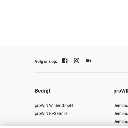
Volg ons op:
Bedrijf
proWI
proWIN Winter GmbH
Demonst
proWIN B+S GmbH
Demonst
Demonst