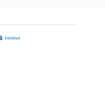
iption
Datablad