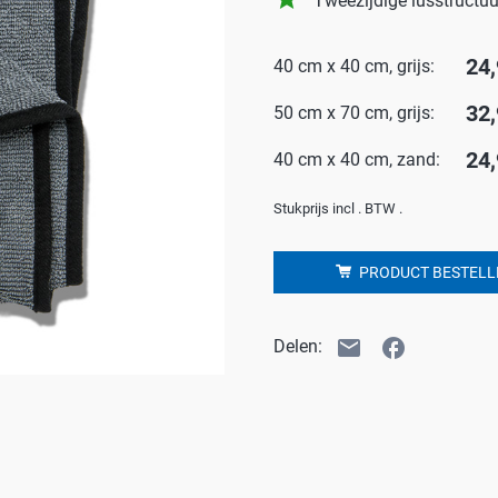
Tweezijdige lusstructuu
Badkamer
P
24,
40 cm x 40 cm, grijs:
Waskracht
C
win-i
S
32,
50 cm x 70 cm, grijs:
Outdoor
H
24,
40 cm x 40 cm, zand:
Auto
G
Stukprijs incl . BTW .
Huisdier
Y
E
PRODUCT BESTELL
email
facebook
Delen: