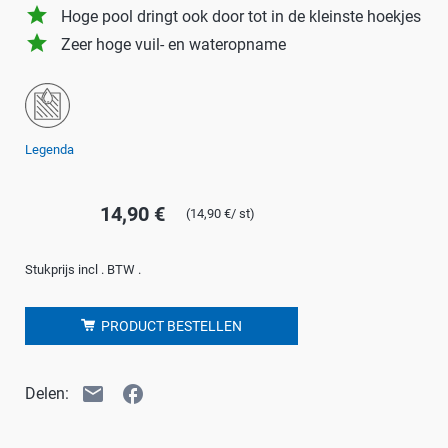
grade
Hoge pool dringt ook door tot in de kleinste hoekjes
grade
Zeer hoge vuil- en wateropname
Legenda
14,90 €
(14,90 €/ st)
Stukprijs incl . BTW .
PRODUCT BESTELLEN
email
facebook
Delen: