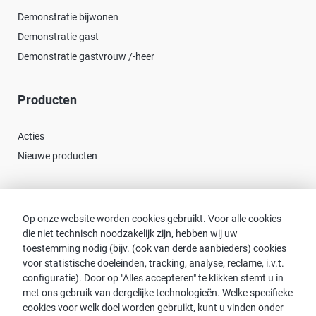
Demonstratie bijwonen
Demonstratie gast
Demonstratie gastvrouw /-heer
Producten
Acties
Nieuwe producten
Contact
Op onze website worden cookies gebruikt. Voor alle cookies
die niet technisch noodzakelijk zijn, hebben wij uw
Consulent zoeken
toestemming nodig (bijv. (ook van derde aanbieders) cookies
Contact met proWIN
voor statistische doeleinden, tracking, analyse, reclame, i.v.t.
Service-FAQ
configuratie). Door op "Alles accepteren" te klikken stemt u in
met ons gebruik van dergelijke technologieën. Welke specifieke
cookies voor welk doel worden gebruikt, kunt u vinden onder