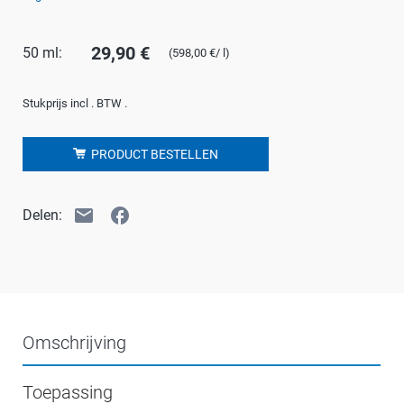
29,90 €
50 ml:
(598,00 €/ l)
Stukprijs incl . BTW .
PRODUCT BESTELLEN
email
facebook
Delen:
Omschrijving
Toepassing