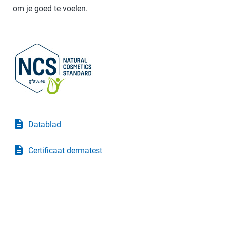
om je goed te voelen.
description
Datablad
description
Certificaat dermatest