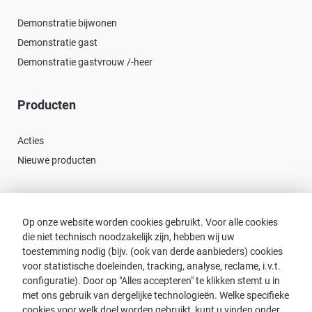
Demonstratie bijwonen
Demonstratie gast
Demonstratie gastvrouw /-heer
Producten
Acties
Nieuwe producten
Contact
Op onze website worden cookies gebruikt. Voor alle cookies
die niet technisch noodzakelijk zijn, hebben wij uw
Consulent zoeken
toestemming nodig (bijv. (ook van derde aanbieders) cookies
Contact met proWIN
voor statistische doeleinden, tracking, analyse, reclame, i.v.t.
Service-FAQ
configuratie). Door op "Alles accepteren" te klikken stemt u in
met ons gebruik van dergelijke technologieën. Welke specifieke
cookies voor welk doel worden gebruikt, kunt u vinden onder