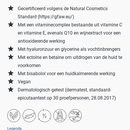
grade
Gecertificeerd volgens de Natural Cosmetics
Standard (https://gfaw.eu/)
grade
Met een vitaminecomplex bestaande uit vitamine C
en vitamine E, evenals Q10 en wijnextract voor een
antioxiderende werking
grade
Met hyaluronzuur en glycerine als vochtinbrengers
grade
Met ectoïne en betaïne om uitdrogen van de huid te
voorkomen
grade
Met bisabolol voor een huidkalmerende werking
grade
Vegan
grade
Dermatologisch getest (dermatest, standaard-
epicutaantest op 30 proefpersonen, 28.08.2017)
Legenda