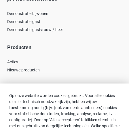
Demonstratie bijwonen
Demonstratie gast
Demonstratie gastvrouw /-heer
Producten
Acties
Nieuwe producten
Contact
Op onze website worden cookies gebruikt. Voor alle cookies
die niet technisch noodzakelijk zijn, hebben wij uw
Consulent zoeken
toestemming nodig (bijv. (ook van derde aanbieders) cookies
Contact met proWIN
voor statistische doeleinden, tracking, analyse, reclame, i.v.t.
Service-FAQ
configuratie). Door op "Alles accepteren" te klikken stemt u in
met ons gebruik van dergelijke technologieën. Welke specifieke