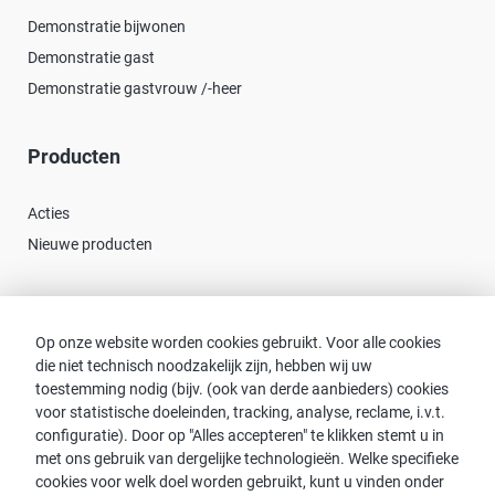
Demonstratie bijwonen
Demonstratie gast
Demonstratie gastvrouw /-heer
Producten
Acties
Nieuwe producten
Contact
Op onze website worden cookies gebruikt. Voor alle cookies
die niet technisch noodzakelijk zijn, hebben wij uw
Consulent zoeken
toestemming nodig (bijv. (ook van derde aanbieders) cookies
Contact met proWIN
voor statistische doeleinden, tracking, analyse, reclame, i.v.t.
Service-FAQ
configuratie). Door op "Alles accepteren" te klikken stemt u in
met ons gebruik van dergelijke technologieën. Welke specifieke
cookies voor welk doel worden gebruikt, kunt u vinden onder