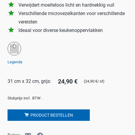
grade
Verwijdert moeiteloos licht en hardnekkig vuil
grade
Verschillende microvezelkanten voor verschillende
vereisten
grade
Ideaal voor diverse keukenoppervlakken
Legenda
24,90 €
31 cm x 32 cm, grijs:
(24,90 €/ st)
Stukprijs incl . BTW .
PRODUCT BESTELLEN