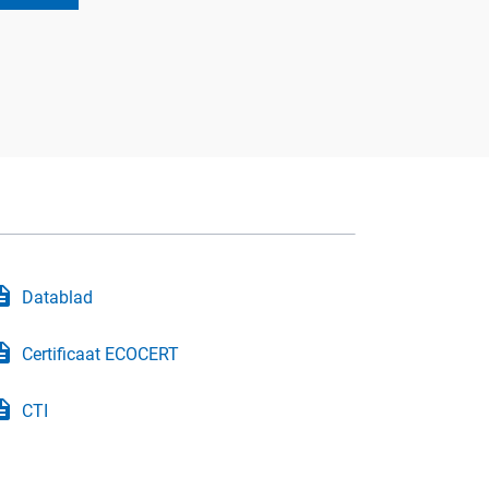
iption
Datablad
iption
Certificaat ECOCERT
iption
CTI