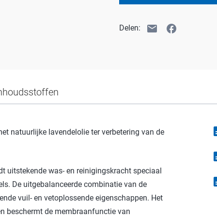
email
facebook
Delen:
nhoudsstoffen
descr
 natuurlijke lavendelolie ter verbetering van de
descr
uitstekende was- en reinigingskracht speciaal
descr
zels. De uitgebalanceerde combinatie van de
ende vuil- en vetoplossende eigenschappen. Het
ur en beschermt de membraanfunctie van