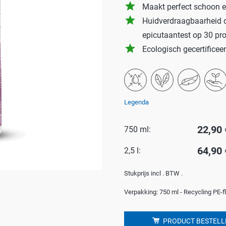
grade
Maakt perfect schoon en
Badkamer
P
grade
Huidverdraagbaarheid d
Waskracht
C
epicutaantest op 30 pr
grade
Ecologisch gecertifice
win-i
S
Outdoor
H
Auto
G
Huisdier
Y
Legenda
E
22,90 
750 ml:
64,90 
2,5 l:
Stukprijs incl . BTW .
Verpakking: 750 ml - Recycling PE-f
PRODUCT BESTELL