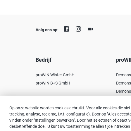
Volg ons op:
Bedrijf
proWI
proWIN Winter GmbH
Demonst
proWIN B+S GmbH
Demonst
Demonst
Op onze website worden cookies gebruikt. Voor alle cookies die niet
tracking, analyse, reclame, i.v.t. configuratie). Door op "Alles acce
vinden onder "Instellingen bewerken". Door het selecteren of deac
Opmerking:
desbetreffende doel. U kunt uw toestemming te allen tijde intrekken 