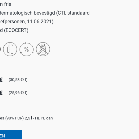
 fris
ROTECT & CARE
ermatologisch bevestigd (CTI, standaard
OMPACT
oefpersonen, 11.06.2021)
erd (ECOCERT)
OMESHINE
AIR
euren
OURDAY
SSENTIALS
€
(30,53 €/ l)
€
(25,96 €/ l)
les (98% PCR) 2,5 l - HDPE can
EN