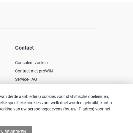
Contact
Consulent zoeken
Contact met proWIN
Service-FAQ
 van derde aanbieders) cookies voor statistische doeleinden,
 Welke specifieke cookies voor welk doel worden gebruikt, kunt u
rwerking van uw persoonsgegevens (bv. uw IP-adres) voor het
 de taalkundige vereenvoudiging als genderneutraal
EN BEWERKEN