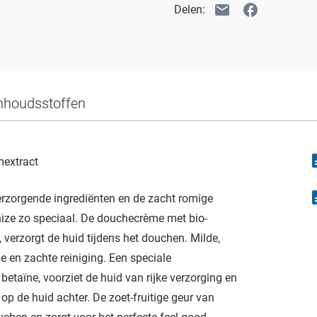
email
facebook
Delen:
nhoudsstoffen
descr
extract
descr
erzorgende ingrediënten en de zacht romige
e zo speciaal. De douchecrème met bio-
 verzorgt de huid tijdens het douchen. Milde,
e en zachte reiniging. Een speciale
etaïne, voorziet de huid van rijke verzorging en
p de huid achter. De zoet-fruitige geur van