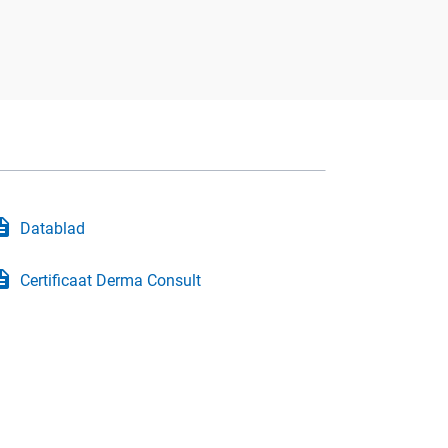
iption
Datablad
iption
Certificaat Derma Consult