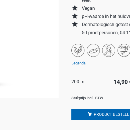
teelt
grade
Vegan
Badkamer
P
grade
pH-waarde in het huidvr
Waskracht
C
grade
Dermatologisch getest 
win-i
S
50 proefpersonen, 04.1
Outdoor
H
Auto
G
Huisdier
Y
Legenda
E
14,90 
200 ml:
Stukprijs incl . BTW .
PRODUCT BESTELL