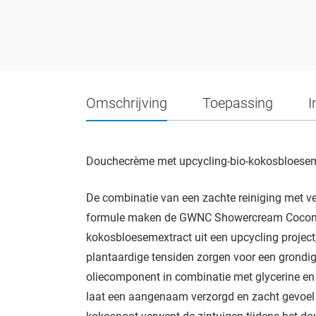
Omschrijving
Toepassing
I
Douchecrème met upcycling-bio-kokosbloesem
De combinatie van een zachte reiniging met v
formule maken de GWNC Showercream Coconiz
kokosbloesemextract uit een upcycling project,
plantaardige tensiden zorgen voor een grondig
oliecomponent in combinatie met glycerine en b
laat een aangenaam verzorgd en zacht gevoel o