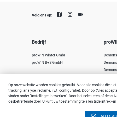
Volg ons op:
Bedrijf
proWI
proWIN Winter GmbH
Demonst
proWIN B+S GmbH
Demonst
Demonst
Op onze website worden cookies gebruikt. Voor alle cookies die niet
tracking, analyse, reclame, i.v.t. configuratie). Door op "Alles acce
vinden onder "Instellingen bewerken". Door het selecteren of deac
Opmerking:
desbetreffende doel. U kunt uw toestemming te allen tijde intrekken 
Voor de leesbaarheid wordt de mannelijke vorm gebrui
beschouwd te worden.
task_alt
ALLES A