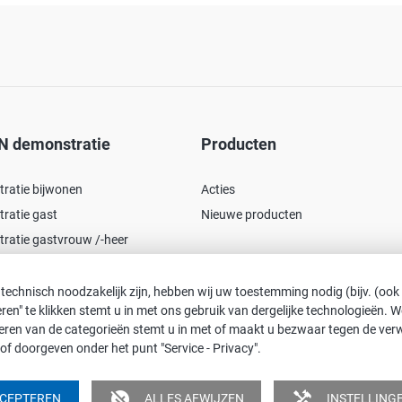
N demonstratie
Producten
ratie bijwonen
Acties
ratie gast
Nieuwe producten
ratie gastvrouw /-heer
 technisch noodzakelijk zijn, hebben wij uw toestemming nodig (bijv. (ook
pteren" te klikken stemt u in met ons gebruik van dergelijke technologieën.
tiveren van de categorieën stemt u in met of maakt u bezwaar tegen de ve
of doorgeven onder het punt "Service - Privacy".
kt. Dit impliceert echter geen discriminatie, maar dient in het kader van
unpublished
handyman
CCEPTEREN
ALLES AFWIJZEN
INSTELLING