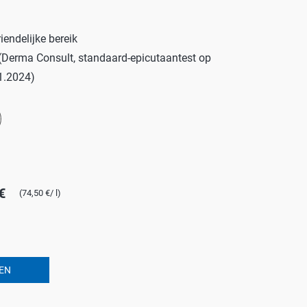
ROTECT & CARE
iendelijke bereik
OMPACT
(Derma Consult, standaard-epicutaantest op
OMESHINE
1.2024)
AIR
euren
OURDAY
SSENTIALS
€
(74,50 €/ l)
EN