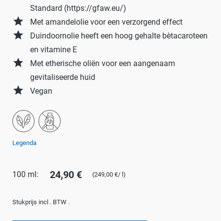
Standard (https://gfaw.eu/)
grade
Met amandelolie voor een verzorgend effect
grade
Duindoornolie heeft een hoog gehalte bètacaroteen
en vitamine E
grade
Met etherische oliën voor een aangenaam
gevitaliseerde huid
grade
Vegan
Legenda
24,90 €
100 ml:
(249,00 €/ l)
Stukprijs incl . BTW .