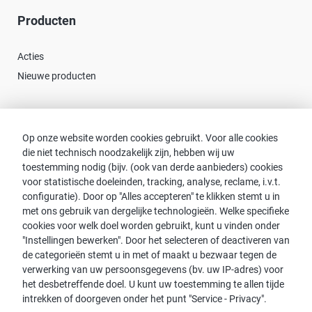
Producten
Acties
Nieuwe producten
Contact
Op onze website worden cookies gebruikt. Voor alle cookies
die niet technisch noodzakelijk zijn, hebben wij uw
Consulent zoeken
toestemming nodig (bijv. (ook van derde aanbieders) cookies
Contact met proWIN
voor statistische doeleinden, tracking, analyse, reclame, i.v.t.
Service-FAQ
configuratie). Door op "Alles accepteren" te klikken stemt u in
met ons gebruik van dergelijke technologieën. Welke specifieke
cookies voor welk doel worden gebruikt, kunt u vinden onder
"Instellingen bewerken". Door het selecteren of deactiveren van
de categorieën stemt u in met of maakt u bezwaar tegen de
Opmerking:
verwerking van uw persoonsgegevens (bv. uw IP-adres) voor
het desbetreffende doel. U kunt uw toestemming te allen tijde
Voor de leesbaarheid wordt de mannelijke vorm gebruikt. Dit
intrekken of doorgeven onder het punt "Service - Privacy".
impliceert echter geen discriminatie, maar dient in het kader van