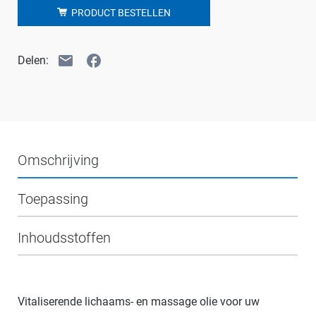
PRODUCT BESTELLEN
email
facebook
Delen:
Omschrijving
Toepassing
Inhoudsstoffen
Vitaliserende lichaams- en massage olie voor uw