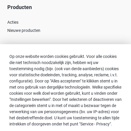
Producten
Acties
Nieuwe producten
Contact
Op onze website worden cookies gebruikt. Voor alle cookies
die niet technisch noodzakelijk zijn, hebben wij uw
Consulent zoeken
toestemming nodig (bijv. (ook van derde aanbieders) cookies
Contact met proWIN
voor statistische doeleinden, tracking, analyse, reclame, i.v.t.
Service-FAQ
configuratie). Door op "Alles accepteren" te klikken stemt u in
met ons gebruik van dergelijke technologieën. Welke specifieke
cookies voor welk doel worden gebruikt, kunt u vinden onder
"Instellingen bewerken". Door het selecteren of deactiveren van
de categorieën stemt u in met of maakt u bezwaar tegen de
Opmerking:
verwerking van uw persoonsgegevens (bv. uw IP-adres) voor
het desbetreffende doel. U kunt uw toestemming te allen tijde
Voor de leesbaarheid wordt de mannelijke vorm gebruikt. Dit
intrekken of doorgeven onder het punt "Service - Privacy".
impliceert echter geen discriminatie, maar dient in het kader van