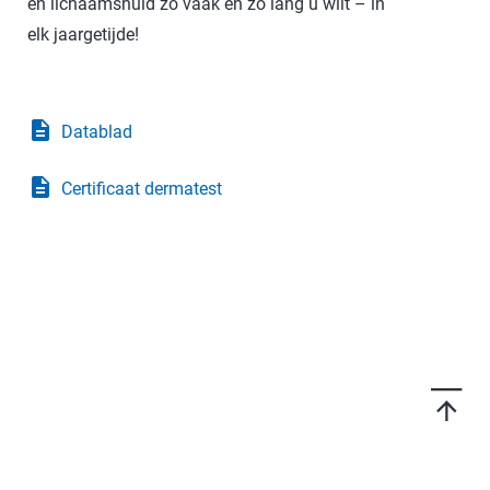
en lichaamshuid zo vaak en zo lang u wilt – in
elk jaargetijde!
description
Datablad
description
Certificaat dermatest