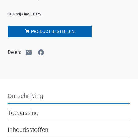
Stukprijs incl . BTW .
PRODUCT BESTELLEN
email
facebook
Delen:
Omschrijving
Toepassing
Inhoudsstoffen