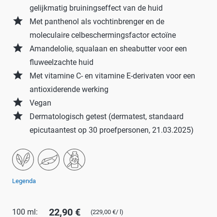
gelijkmatig bruiningseffect van de huid
grade
Met panthenol als vochtinbrenger en de
moleculaire celbeschermingsfactor ectoïne
grade
Amandelolie, squalaan en sheabutter voor een
fluweelzachte huid
grade
Met vitamine C- en vitamine E-derivaten voor een
antioxiderende werking
grade
Vegan
grade
Dermatologisch getest (dermatest, standaard
epicutaantest op 30 proefpersonen, 21.03.2025)
Legenda
22,90 €
100 ml:
(229,00 €/ l)