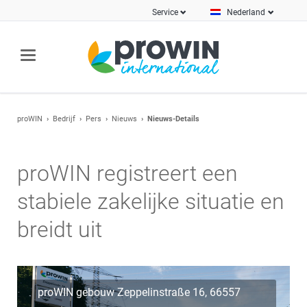
Service
Nederland
proWIN
Bedrijf
Pers
Nieuws
Nieuws-Details
proWIN registreert een
stabiele zakelijke situatie en
breidt uit
proWIN gebouw Zeppelinstraße 16, 66557