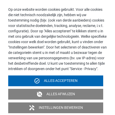
Contact
Op onze website worden cookies gebruikt. Voor alle cookies
die niet technisch noodzakelijk zijn, hebben wij uw
Consulent zoeken
toestemming nodig (bijv. (ook van derde aanbieders) cookies
Contact met proWIN
voor statistische doeleinden, tracking, analyse, reclame, i.v.t.
Service-FAQ
configuratie). Door op "Alles accepteren" te klikken stemt u in
met ons gebruik van dergelijke technologieën. Welke specifieke
cookies voor welk doel worden gebruikt, kunt u vinden onder
"Instellingen bewerken". Door het selecteren of deactiveren van
de categorieën stemt u in met of maakt u bezwaar tegen de
Opmerking:
verwerking van uw persoonsgegevens (bv. uw IP-adres) voor
het desbetreffende doel. U kunt uw toestemming te allen tijde
Voor de leesbaarheid wordt de mannelijke vorm gebruikt. Dit
intrekken of doorgeven onder het punt "Service - Privacy".
impliceert echter geen discriminatie, maar dient in het kader van
de taalkundige vereenvoudiging als genderneutraal beschouwd
task_alt
ALLES ACCEPTEREN
te worden.
Colofon
Gegevensbescherming
Videobewaking
unpublished
ALLES AFWIJZEN
Toegankelijkheid
handyman
INSTELLINGEN BEWERKEN
© 2026 proWIN international