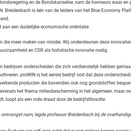
e Bondsregering en de Bondskanselier, nam de honneurs waar en 
Badkamer
P
N. Breidenbach is één van de leiders van het Blue Economy Plat
land.
Waskracht
C
 aan een duidelijke economische oriëntatie.
win-i
S
Outdoor
H
en die meer maken van minder. Wij ondersteunen deze innovati
Auto
G
uurzaamheid en CSR als holistische innovatie nodig.
Huisdier
Y
n bedrijven onderscheiden die zich verdienstelijk hebben gemaa
E
ltiveren. proWIN is het eerste bedrijf ooit dat deze onderscheid
m werkende producten die bovendien ook nog grondstoffen bespa
en evenals het thema milieubescherming in het algemeen, maar o
, loopt als een rode draad door de bedrijfsfilosofie.
n ontvangst nam, legde professor Breidenbach bij de overhandig
 van facturen per pdf erop gelet dat er niet zinloze bergen papi