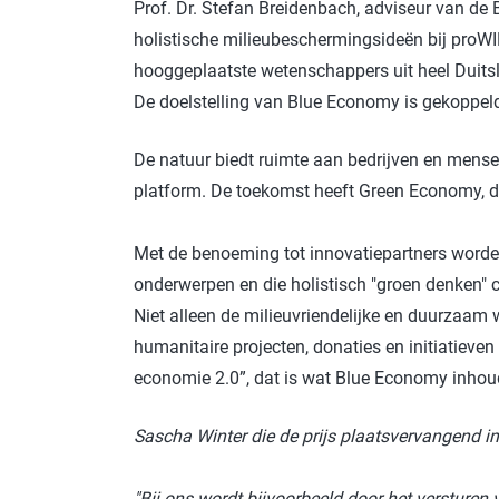
Prof. Dr. Stefan Breidenbach, adviseur van d
holistische milieubeschermingsideën bij proWI
hooggeplaatste wetenschappers uit heel Duits
De doelstelling van Blue Economy is gekoppeld
De natuur biedt ruimte aan bedrijven en mens
platform. De toekomst heeft Green Economy, d
Met de benoeming tot innovatiepartners worde
onderwerpen en die holistisch "groen denken" cu
Niet alleen de milieuvriendelijke en duurzaa
humanitaire projecten, donaties en initiatiev
economie 2.0”, dat is wat Blue Economy inhoudt
Sascha Winter die de prijs plaatsvervangend i
"Bij ons wordt bijvoorbeeld door het versturen