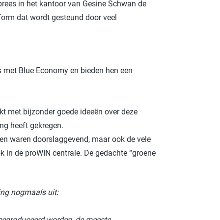
prees in het kantoor van Gesine Schwan de
ROTECT & CARE
form dat wordt gesteund door veel
OMPACT
OMESHINE
AIR
es met Blue Economy en bieden hen een
euren
OURDAY
kt met bijzonder goede ideeën over deze
SSENTIALS
ing heeft gekregen.
ren waren doorslaggevend, maar ook de vele
ok in de proWIN centrale. De gedachte “groene
ing nogmaals uit:
er geproduceerd worden, de meeste