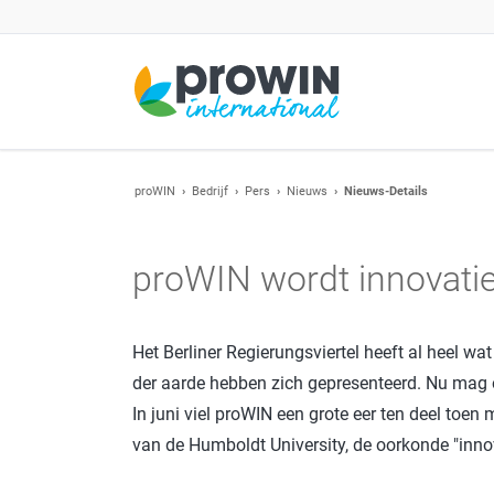
EN NAAR
proWIN
Bedrijf
Pers
Nieuws
Nieuws-Details
Consulent bij mij in de buurt vinden
Ook bij u in de buurt is er een proWIN-consulent die graag 
proWIN Winter GmbH
persoonlijk advies te geven.
proWIN wordt innovati
Acties
Over ons
Nieuwe producten
CONSULENT ZOEKEN
Bedrijfsgeschiedenis
Het Berliner Regierungsviertel heeft al heel wa
Wetenswaardigheden
Kwaliteit
der aarde hebben zich gepresenteerd. Nu mag o
Milieu
In juni viel proWIN een grote eer ten deel t
van de Humboldt University, de oorkonde "inn
Logistiek