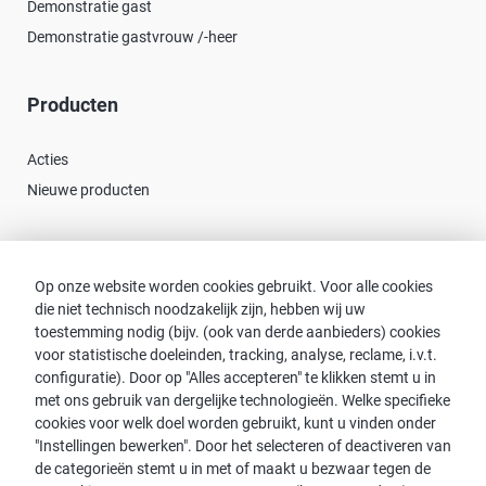
Demonstratie gast
Demonstratie gastvrouw /-heer
Producten
Acties
Nieuwe producten
Contact
Op onze website worden cookies gebruikt. Voor alle cookies
die niet technisch noodzakelijk zijn, hebben wij uw
Consulent zoeken
toestemming nodig (bijv. (ook van derde aanbieders) cookies
Contact met proWIN
voor statistische doeleinden, tracking, analyse, reclame, i.v.t.
Service-FAQ
configuratie). Door op "Alles accepteren" te klikken stemt u in
met ons gebruik van dergelijke technologieën. Welke specifieke
cookies voor welk doel worden gebruikt, kunt u vinden onder
"Instellingen bewerken". Door het selecteren of deactiveren van
de categorieën stemt u in met of maakt u bezwaar tegen de