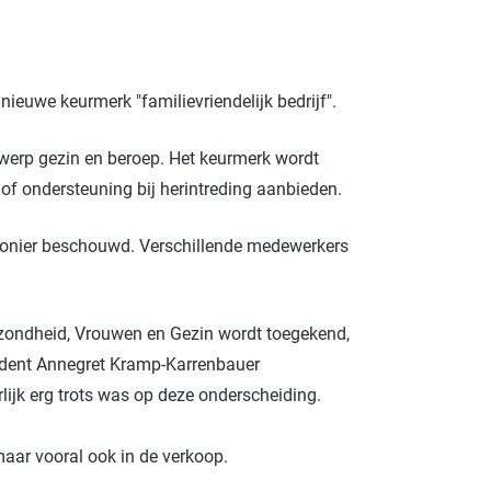
ROTECT & CARE
OMPACT
euwe keurmerk "familievriendelijk bedrijf".
OMESHINE
AIR
rwerp gezin en beroep. Het keurmerk wordt
euren
of ondersteuning bij herintreding aanbieden.
OURDAY
 pionier beschouwd. Verschillende medewerkers
SSENTIALS
ezondheid, Vrouwen en Gezin wordt toegekend,
esident Annegret Kramp-Karrenbauer
ijk erg trots was op deze onderscheiding.
 maar vooral ook in de verkoop.