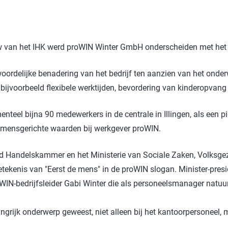
Badkamer
P
Waskracht
C
w van het IHK werd proWIN Winter GmbH onderscheiden met het ni
win-i
S
Outdoor
H
oordelijke benadering van het bedrijf ten aanzien van het onde
Auto
G
ijvoorbeeld flexibele werktijden, bevordering van kinderopvang 
Huisdier
Y
nteel bijna 90 medewerkers in de centrale in Illingen, als een
E
en mensgerichte waarden bij werkgever proWIN.
und Handelskammer en het Ministerie van Sociale Zaken, Volksg
 betekenis van "Eerst de mens" in de proWIN slogan. Minister-pr
IN-bedrijfsleider Gabi Winter die als personeelsmanager natuurl
elangrijk onderwerp geweest, niet alleen bij het kantoorpersoneel,