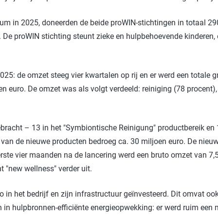
ileum in 2025, doneerden de beide proWIN-stichtingen in totaal 
d. De proWIN stichting steunt zieke en hulpbehoevende kinderen,
2025: de omzet steeg vier kwartalen op rij en er werd een totale 
 euro. De omzet was als volgt verdeeld: reiniging (78 procent),
racht – 13 in het "Symbiontische Reinigung" productbereik en 1
t van de nieuwe producten bedroeg ca. 30 miljoen euro. De ni
rste vier maanden na de lancering werd een bruto omzet van 7,5 
 "new wellness" verder uit.
 in het bedrijf en zijn infrastructuur geïnvesteerd. Dit omvat o
en in hulpbronnen-efficiënte energieopwekking: er werd ruim een m