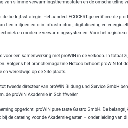
ng van slimme verwarmingsthermostaten en de omschakeling va
 de bedrijfsstrategie. Het aandeel ECOCERT-gecertificeerde prod
tien miljoen euro in infrastructuur, digitalisering en energie-e
echniek en moderne verwarmingssystemen. Voor het registreren 
 voor een samenwerking met proWIN in de verkoop. In totaal zi
den. Volgens het branchemagazine Netcoo behoort proWIN tot d
 2e en wereldwijd op de 23e plaats.
t tot tweede directeur van proWIN Bildung und Service GmbH be
en, de proWIN Akademie in Schiffweiler.
ming opgericht: proWIN pure taste Gastro GmbH. De belangrijk
ij de catering voor de Akademie-gasten – onder leiding van dire