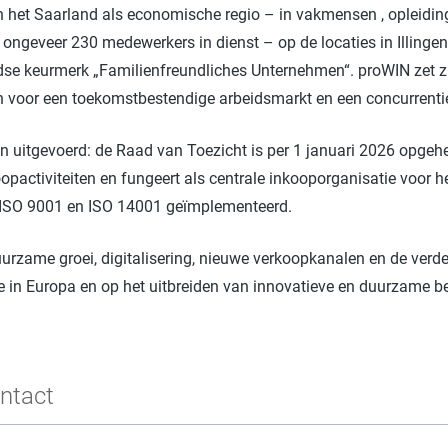
n in het Saarland als economische regio – in vakmensen , opleidi
geveer 230 medewerkers in dienst – op de locaties in Illingen 
se keurmerk „Familienfreundliches Unternehmen“. proWIN zet z
or een toekomstbestendige arbeidsmarkt en een concurrentiek
en uitgevoerd: de Raad van Toezicht is per 1 januari 2026 opgeh
opactiviteiten en fungeert als centrale inkooporganisatie voor 
SO 9001 en ISO 14001 geïmplementeerd.
urzame groei, digitalisering, nieuwe verkoopkanalen en de verde
ie in Europa en op het uitbreiden van innovatieve en duurzame 
ntact