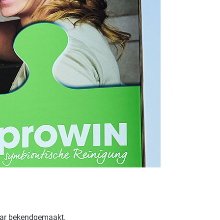
ROTECT & CARE
OMPACT
OMESHINE
AIR
euren
OURDAY
SSENTIALS
jaar bekendgemaakt.