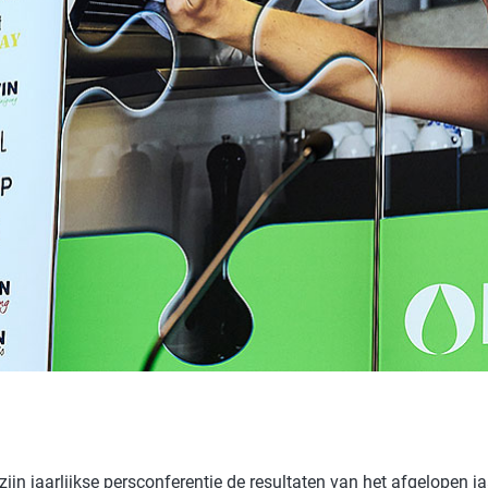
Badkamer
P
Waskracht
C
win-i
S
Outdoor
H
Auto
G
Huisdier
Y
E
ijn jaarlijkse persconferentie de resultaten van het afgelopen 