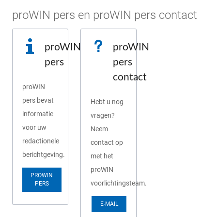
proWIN pers en proWIN pers contact
proWIN
proWIN
pers
pers
contact
proWIN
pers bevat
Hebt u nog
informatie
vragen?
voor uw
Neem
redactionele
contact op
berichtgeving.
met het
proWIN
PROWIN
voorlichtingsteam.
PERS
E-MAIL