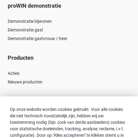
proWIN demonstratie
Demonstratie bijwonen
Demonstratie gast
Demonstratie gastvrouw /-heer
Producten
Acties
Nieuwe producten
Contact
Op onze website worden cookies gebruikt. Voor alle cookies
die niet technisch noodzakelijk zijn, hebben wij uw
Consulent zoeken
toestemming nodig (bijv. (ook van derde aanbieders) cookies
Contact met proWIN
voor statistische doeleinden, tracking, analyse, reclame, i.v.t.
Service-FAQ
configuratie). Door op "Alles accepteren" te klikken stemt u in