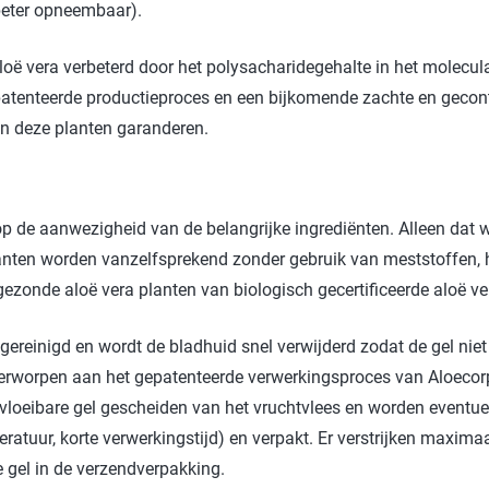
beter opneembaar).
Badkamer
P
aloë vera verbeterd door het polysacharidegehalte in het molecul
Waskracht
C
patenteerde productieproces en een bijkomende zachte en gecont
win-i
S
an deze planten garanderen.
Outdoor
H
Auto
G
Huisdier
Y
op de aanwezigheid van de belangrijke ingrediënten. Alleen dat 
nten worden vanzelfsprekend zonder gebruik van meststoffen, h
E
zonde aloë vera planten van biologisch gecertificeerde aloë ve
gereinigd en wordt de bladhuid snel verwijderd zodat de gel niet 
nderworpen aan het gepatenteerde verwerkingsproces van Aloec
vloeibare gel gescheiden van het vruchtvlees en worden eventuee
ratuur, korte verwerkingstijd) en verpakt. Er verstrijken maxima
 gel in de verzendverpakking.