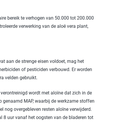
ROTECT & CARE
aire bereik te verhogen van 50.000 tot 200.000
OMPACT
roleerde verwerking van de aloë vera plant,
OMESHINE
AIR
euren
OURDAY
wat aan de strenge eisen voldoet, mag het
erbiciden of pesticiden verbouwd. Er worden
SSENTIALS
ra velden gebruikt.
verontreinigd wordt met aloïne dat zich in de
orp genaamd MAP, waarbij de werkzame stoffen
l nog overgebleven resten aloïne verwijderd.
al 8 uur vanaf het oogsten van de bladeren tot