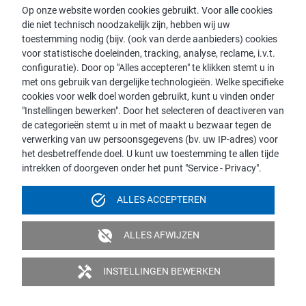
Op onze website worden cookies gebruikt. Voor alle cookies
die niet technisch noodzakelijk zijn, hebben wij uw
Consulent zoeken
toestemming nodig (bijv. (ook van derde aanbieders) cookies
Contact met proWIN
voor statistische doeleinden, tracking, analyse, reclame, i.v.t.
Service-FAQ
configuratie). Door op "Alles accepteren" te klikken stemt u in
met ons gebruik van dergelijke technologieën. Welke specifieke
cookies voor welk doel worden gebruikt, kunt u vinden onder
"Instellingen bewerken". Door het selecteren of deactiveren van
de categorieën stemt u in met of maakt u bezwaar tegen de
Opmerking:
verwerking van uw persoonsgegevens (bv. uw IP-adres) voor
het desbetreffende doel. U kunt uw toestemming te allen tijde
Voor de leesbaarheid wordt de mannelijke vorm gebruikt. Dit
intrekken of doorgeven onder het punt "Service - Privacy".
impliceert echter geen discriminatie, maar dient in het kader van
de taalkundige vereenvoudiging als genderneutraal beschouwd
task_alt
ALLES ACCEPTEREN
te worden.
Colofon
Gegevensbescherming
Videobewaking
unpublished
ALLES AFWIJZEN
Toegankelijkheid
handyman
INSTELLINGEN BEWERKEN
© 2026 proWIN international